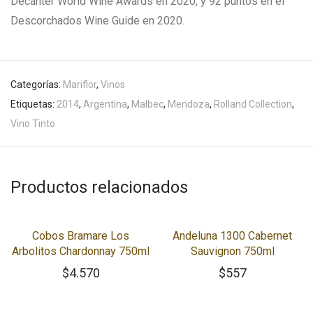
Decanter World Wine Awards en 2020, y 92 puntos en el
Descorchados Wine Guide en 2020.
Categorías:
Mariflor
,
Vinos
Etiquetas:
2014
,
Argentina
,
Malbec
,
Mendoza
,
Rolland Collection
,
Vino Tinto
Productos relacionados
Cobos Bramare Los
Andeluna 1300 Cabernet
Arbolitos Chardonnay 750ml
Sauvignon 750ml
$
4.570
$
557