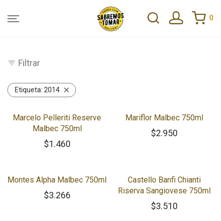
0
Filtrar
Etiqueta:
2014
Marcelo Pelleriti Reserve
Mariflor Malbec 750ml
Malbec 750ml
$
2.950
$
1.460
Montes Alpha Malbec 750ml
Castello Banfi Chianti
Riserva Sangiovese 750ml
$
3.266
$
3.510