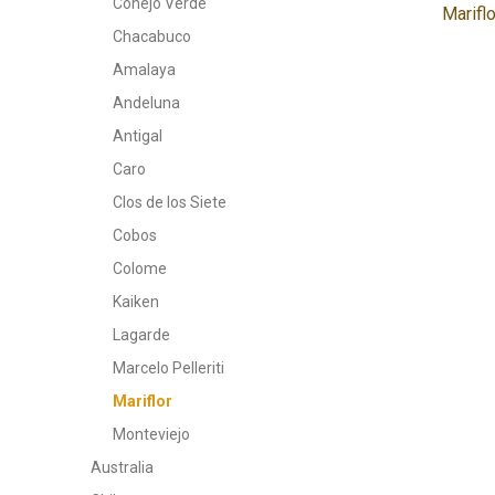
Conejo Verde
Marifl
Chacabuco
Amalaya
Andeluna
Antigal
Caro
Clos de los Siete
Cobos
Colome
Kaiken
Lagarde
Marcelo Pelleriti
Mariflor
Monteviejo
Australia