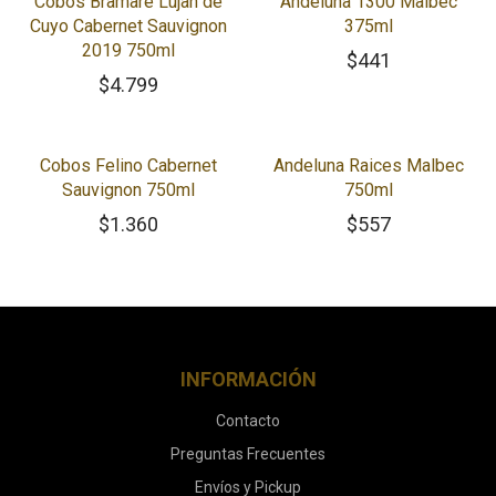
Cobos Bramare Lujan de
Andeluna 1300 Malbec
Cuyo Cabernet Sauvignon
375ml
2019 750ml
$
441
$
4.799
Cobos Felino Cabernet
Andeluna Raices Malbec
Sauvignon 750ml
750ml
$
1.360
$
557
INFORMACIÓN
Contacto
Preguntas Frecuentes
Envíos y Pickup