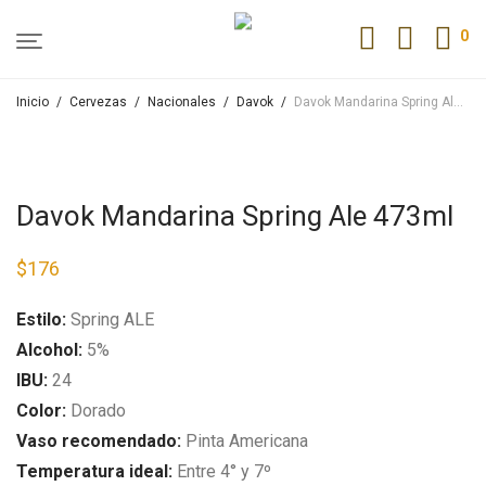
0
Inicio
/
Cervezas
/
Nacionales
/
Davok
/
Davok Mandarina Spring Ale 473ml
Davok Mandarina Spring Ale 473ml
$
176
Estilo:
Spring ALE
Alcohol:
5%
IBU:
24
Color:
Dorado
Vaso recomendado:
Pinta Americana
Temperatura ideal:
Entre 4° y 7º