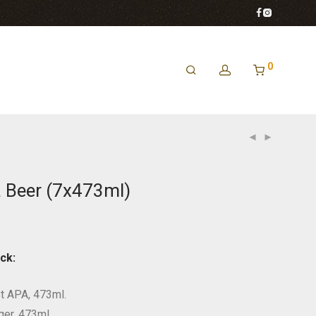
0
a Beer (7x473ml)
ck:
st APA, 473ml.
ger, 473ml.