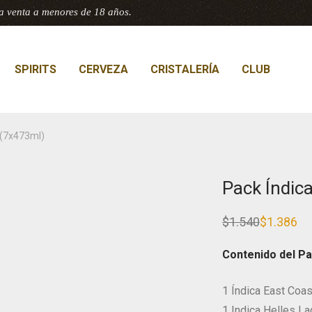
a venta a menores de 18 años.
SPIRITS
CERVEZA
CRISTALERÍA
CLUB
r (7x473ml)
Pack Índic
$
1.540
$
1.386
El
El
precio
precio
original
actual
Contenido del Pa
era:
es:
$1.540.
$1.386.
1 Índica East Coa
1 Indica Helles La