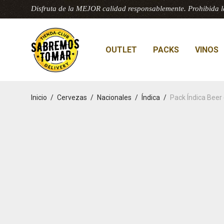
Disfruta de la MEJOR calidad responsablemente. Prohibida l
OUTLET
PACKS
VINOS
Inicio
/
Cervezas
/
Nacionales
/
Índica
/
Pack Índica Bee