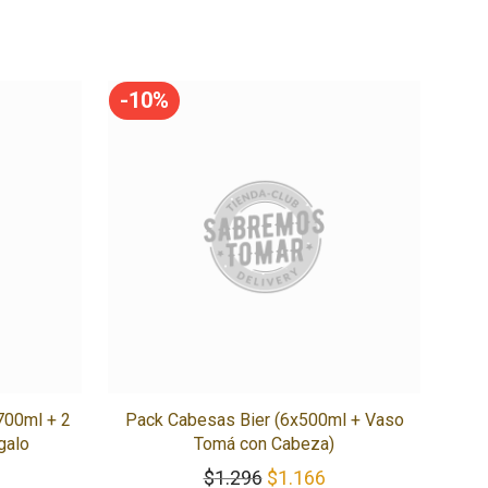
-
10
%
700ml + 2
Pack Cabesas Bier (6x500ml + Vaso
galo
Tomá con Cabeza)
El precio original era: $1.2
El precio actual es:
$
1.296
$
1.166