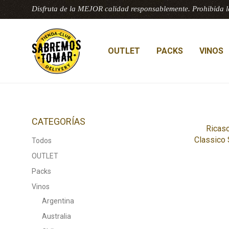
Disfruta de la MEJOR calidad responsablemente. Prohibida l
OUTLET
PACKS
VINOS
CATEGORÍAS
Ricaso
Classico
Todos
OUTLET
Packs
Vinos
Argentina
Australia