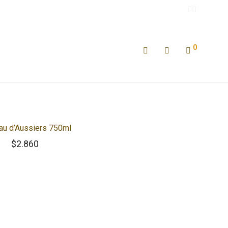
0
au d’Aussiers 750ml
$
2.860