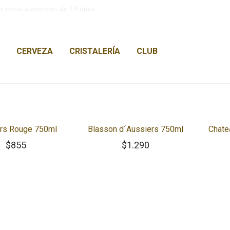
a venta a menores de 18 años.
CERVEZA
CRISTALERÍA
CLUB
rs Rouge 750ml
Blasson d´Aussiers 750ml
Chate
$
855
$
1.290