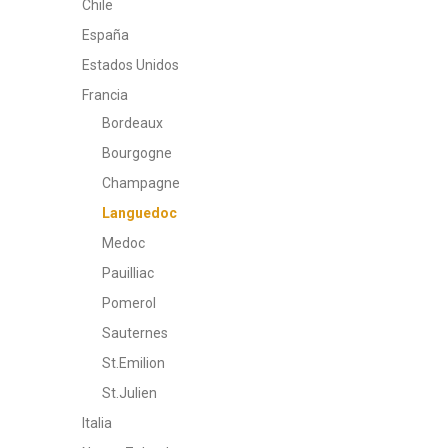
Chile
España
Estados Unidos
Francia
Bordeaux
Bourgogne
Champagne
Languedoc
Medoc
Pauilliac
Pomerol
Sauternes
St.Emilion
St.Julien
Italia