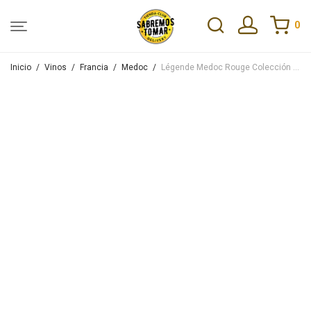
0
Inicio
/
Vinos
/
Francia
/
Medoc
/
Légende Medoc Rouge Colección Rothschild (Lafite) 750ml