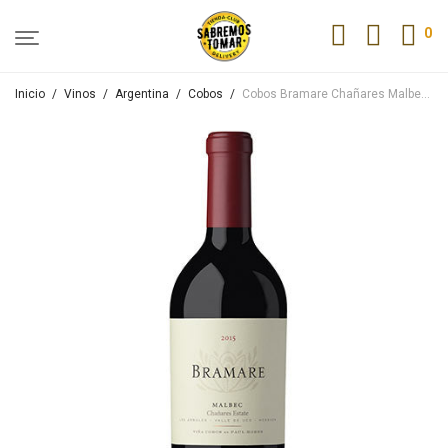
0
Inicio
/
Vinos
/
Argentina
/
Cobos
/
Cobos Bramare Chañares Malbec 750ml