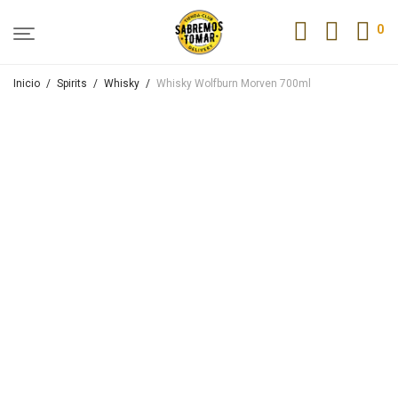
0
Inicio
/
Spirits
/
Whisky
/
Whisky Wolfburn Morven 700ml