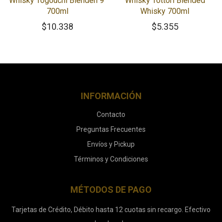
Whisky Togouchi Blenden 9
Whisky Tottori Blended
700ml
Whisky 700ml
$
10.338
$
5.355
INFORMACIÓN
Contacto
Preguntas Frecuentes
Envíos y Pickup
Términos y Condiciones
MÉTODOS DE PAGO
Tarjetas de Crédito, Débito hasta 12 cuotas sin recargo. Efectivo