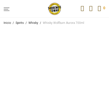
0
Inicio
/
Spirits
/
Whisky
/
Whisky Wolfburn Aurora 700ml