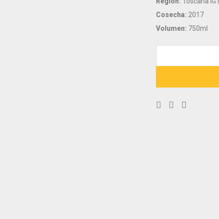
Región:
Toscana IG
Cosecha:
2017
Volumen:
750ml