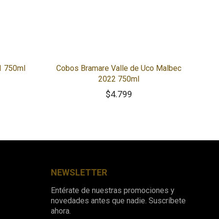
1 750ml
Cobos Bramare Valle de Uco Malbec
2022 750ml
$
4.799
NEWSLETTER
Entérate de nuestras promociones y
novedades antes que nadie. Suscríbete
ahora.