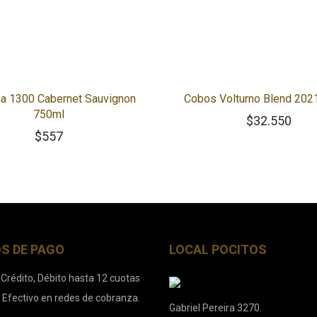
a 1300 Cabernet Sauvignon
Cobos Volturno Blend 202
750ml
$
32.550
$
557
S DE PAGO
LOCAL POCITOS
 Crédito, Débito hasta 12 cuotas
. Efectivo en redes de cobranza.
Gabriel Pereira 3270.