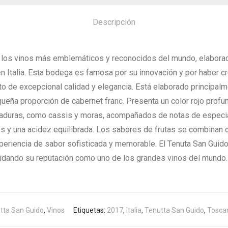
Descripción
e los vinos más emblemáticos y reconocidos del mundo, elaborad
 en Italia. Esta bodega es famosa por su innovación y por haber 
nto de excepcional calidad y elegancia. Está elaborado principal
ña proporción de cabernet franc. Presenta un color rojo profund
aduras, como cassis y moras, acompañados de notas de especias
 y una acidez equilibrada. Los sabores de frutas se combinan co
periencia de sabor sofisticada y memorable. El Tenuta San Guid
lidando su reputación como uno de los grandes vinos del mundo.
tta San Guido
,
Vinos
Etiquetas:
2017
,
Italia
,
Tenutta San Guido
,
Tosca