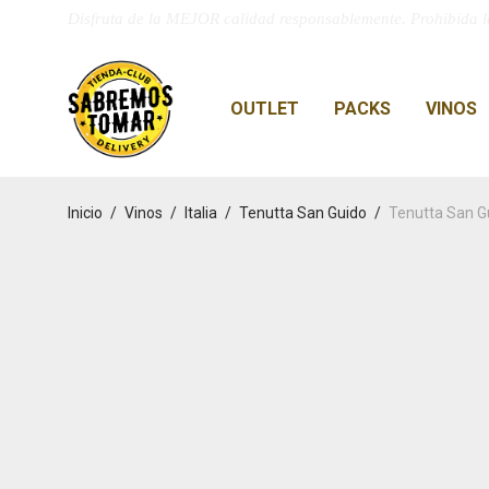
Disfruta de la MEJOR calidad responsablemente. Prohibida l
OUTLET
PACKS
VINOS
Inicio
/
Vinos
/
Italia
/
Tenutta San Guido
/
Tenutta San G