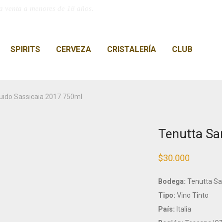
a venta a menores de 18 años.
SPIRITS
CERVEZA
CRISTALERÍA
CLUB
uido Sassicaia 2017 750ml
Tenutta Sa
$
30.000
Bodega:
Tenutta Sa
Tipo:
Vino Tinto
País:
Italia