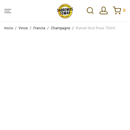
0
Inicio
/
Vinos
/
Francia
/
Champagne
/
Ruinart Brut Rose 750ml