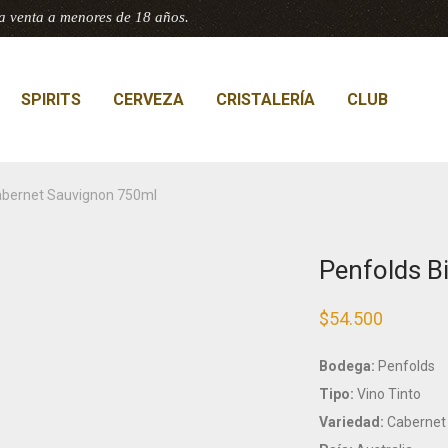
a venta a menores de 18 años.
SPIRITS
CERVEZA
CRISTALERÍA
CLUB
abernet Sauvignon 750ml
Penfolds B
$
54.500
Bodega:
Penfolds
Tipo:
Vino Tinto
Variedad:
Cabernet