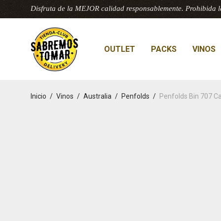
Disfruta de la MEJOR calidad responsablemente. Prohibida l
OUTLET
PACKS
VINOS
Inicio
/
Vinos
/
Australia
/
Penfolds
/
Penfolds Bin 707 C