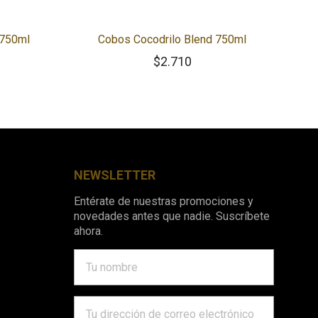
 750ml
Cobos Cocodrilo Blend 750ml
$
2.710
NEWSLETTER
Entérate de nuestras promociones y
novedades antes que nadie. Suscríbete
ahora.