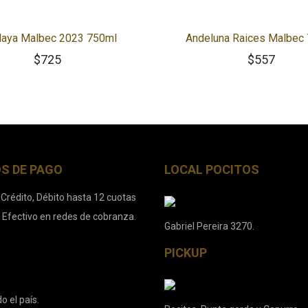
aya Malbec 2023 750ml
Andeluna Raices Malbec
$
725
$
557
S DE PAGO
LOCAL POCITOS
 Crédito, Débito hasta 12 cuotas
. Efectivo en redes de cobranza.
Gabriel Pereira 3270.
PICKUP
o el país.