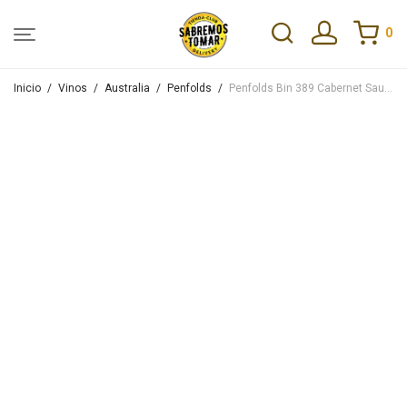
0
Inicio
/
Vinos
/
Australia
/
Penfolds
/
Penfolds Bin 389 Cabernet Sauvignon-Syrah 750ml