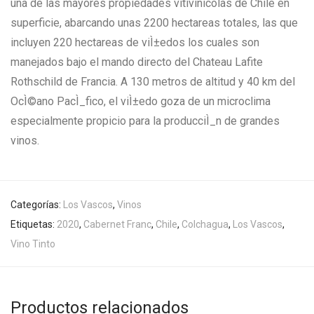
una de las mayores propiedades vitivinicolas de Chile en
superficie, abarcando unas 2200 hectareas totales, las que
incluyen 220 hectareas de viÌ±edos los cuales son
manejados bajo el mando directo del Chateau Lafite
Rothschild de Francia. A 130 metros de altitud y 40 km del
OcÌ©ano PacÌ_fico, el viÌ±edo goza de un microclima
especialmente propicio para la producciÌ_n de grandes
vinos.
Categorías:
Los Vascos
,
Vinos
Etiquetas:
2020
,
Cabernet Franc
,
Chile
,
Colchagua
,
Los Vascos
,
Vino Tinto
Productos relacionados