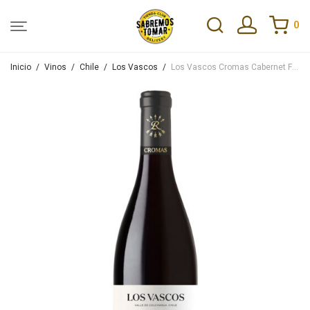
0
Inicio
/
Vinos
/
Chile
/
Los Vascos
/
Los Vascos Cromas Cabernet Franc 750ml