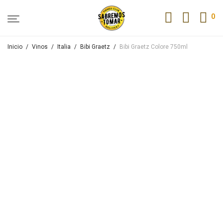
0
Inicio
/
Vinos
/
Italia
/
Bibi Graetz
/
Bibi Graetz Colore 750ml