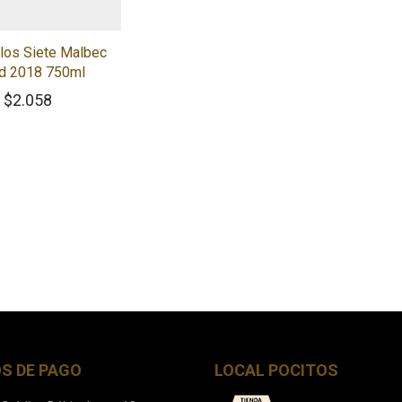
 los Siete Malbec
d 2018 750ml
$
2.058
S DE PAGO
LOCAL POCITOS