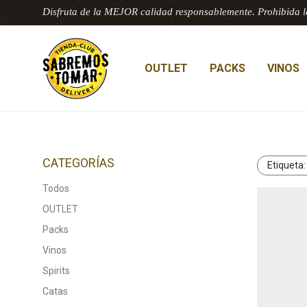
Disfruta de la MEJOR calidad responsablemente. Prohibida l
OUTLET
PACKS
VINOS
CATEGORÍAS
Etiqueta
Todos
OUTLET
Packs
Vinos
Spirits
Catas