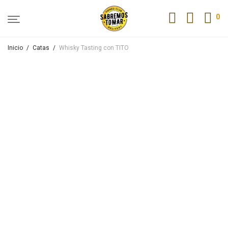
0
Inicio
/
Catas
/
Whisky Tasting con TITO