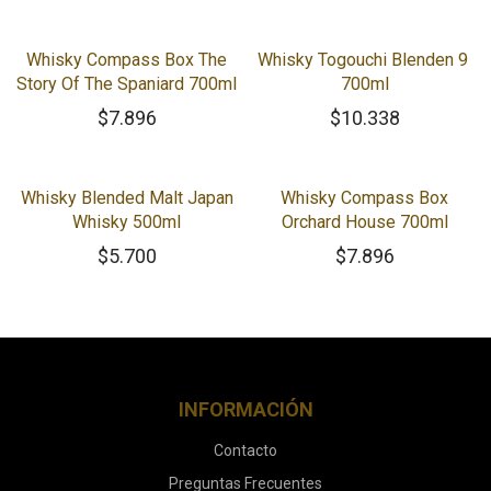
Whisky Compass Box The
Whisky Togouchi Blenden 9
Story Of The Spaniard 700ml
700ml
$
7.896
$
10.338
Whisky Blended Malt Japan
Whisky Compass Box
Whisky 500ml
Orchard House 700ml
$
5.700
$
7.896
INFORMACIÓN
Contacto
Preguntas Frecuentes