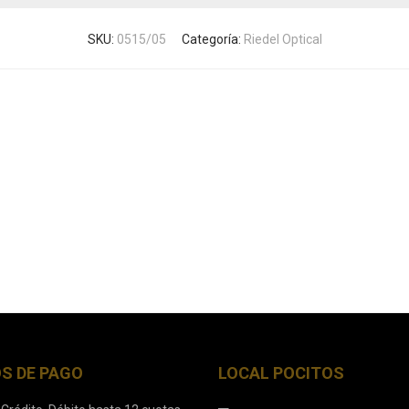
SKU:
0515/05
Categoría:
Riedel Optical
S DE PAGO
LOCAL POCITOS