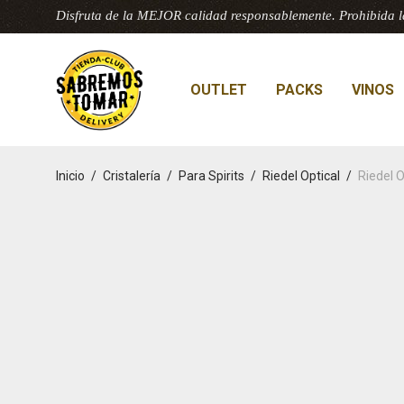
Disfruta de la MEJOR calidad responsablemente. Prohibida l
OUTLET
PACKS
VINOS
Inicio
/
Cristalería
/
Para Spirits
/
Riedel Optical
/
Riedel O