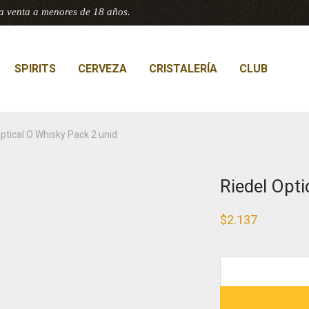
a venta a menores de 18 años.
SPIRITS
CERVEZA
CRISTALERÍA
CLUB
ptical O Whisky Pack 2 unid
Riedel Opti
$
2.137