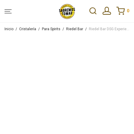
0
Inicio
/
Cristalería
/
Para Spirits
/
Riedel Bar
/
Riedel Bar DSG Experience Set