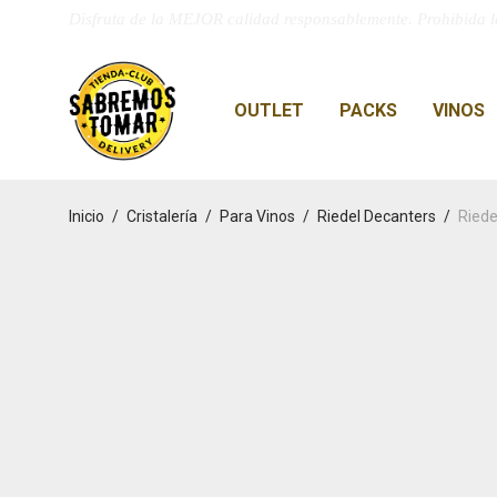
Disfruta de la MEJOR calidad responsablemente. Prohibida l
OUTLET
PACKS
VINOS
Inicio
/
Cristalería
/
Para Vinos
/
Riedel Decanters
/
Riede