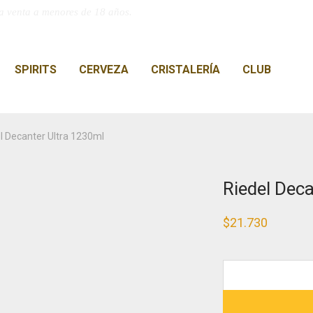
a venta a menores de 18 años.
SPIRITS
CERVEZA
CRISTALERÍA
CLUB
l Decanter Ultra 1230ml
Riedel Dec
$
21.730