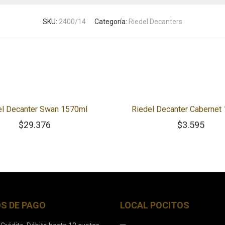
SKU:
2400/14
Categoría:
Riedel Decanters
el Decanter Swan 1570ml
Riedel Decanter Cabernet
$
29.376
$
3.595
S DE PAGO
LOCAL POCITOS