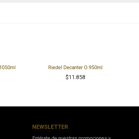
 1050ml
Riedel Decanter O 950ml
$
11.858
NEWSLETTER
Entérate de nuestras promociones y