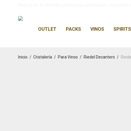
Disfruta de la MEJOR calidad responsablemente. Prohibida l
OUTLET
PACKS
VINOS
SPIRITS
Inicio
/
Cristalería
/
Para Vinos
/
Riedel Decanters
/
Riede