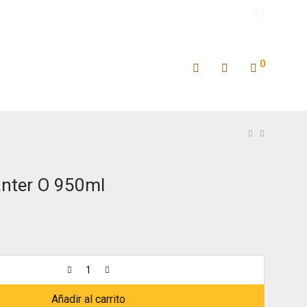
0
anter O 950ml
Añadir al carrito