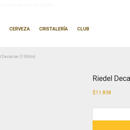
a venta a menores de 18 años.
CERVEZA
CRISTALERÍA
CLUB
l Decanter O 950ml
Riedel Dec
$
11.858