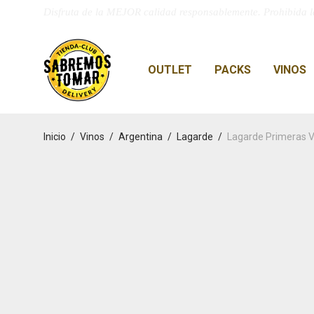
Disfruta de la MEJOR calidad responsablemente. Prohibida l
OUTLET
PACKS
VINOS
Inicio
/
Vinos
/
Argentina
/
Lagarde
/
Lagarde Primeras 