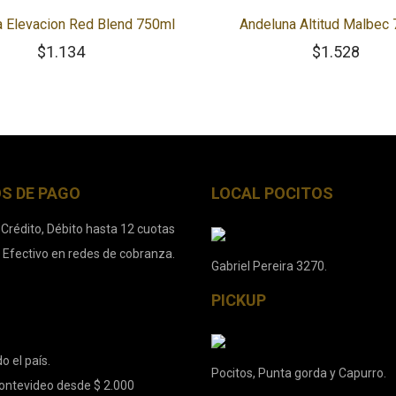
 Elevacion Red Blend 750ml
Andeluna Altitud Malbec
$
1.134
$
1.528
S DE PAGO
LOCAL POCITOS
 Crédito, Débito hasta 12 cuotas
. Efectivo en redes de cobranza.
Gabriel Pereira 3270.
PICKUP
o el país.
Pocitos, Punta gorda y Capurro.
ontevideo desde $ 2.000