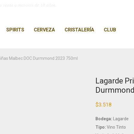
a venta a menores de 18 años.
SPIRITS
CERVEZA
CRISTALERÍA
CLUB
Viñas Malbec DOC Durmmond 2023 750ml
Lagarde Pr
Durmmond
$
3.518
Bodega:
Lagarde
Tipo:
Vino Tinto