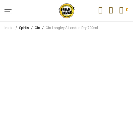
0
Inicio
/
Spirits
/
Gin
/
Gin Langley’S London Dry 700ml