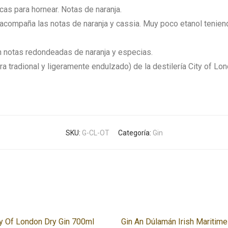
as para hornear. Notas de naranja.
 acompaña las notas de naranja y cassia. Muy poco etanol teniendo
 notas redondeadas de naranja y especias.
ra tradional y ligeramente endulzado) de la destilería City of Lo
SKU:
G-CL-OT
Categoría:
Gin
ty Of London Dry Gin 700ml
Gin An Dúlamán Irish Maritim