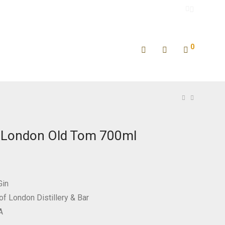
0
f London Old Tom 700ml
Gin
 of London Distillery & Bar
A