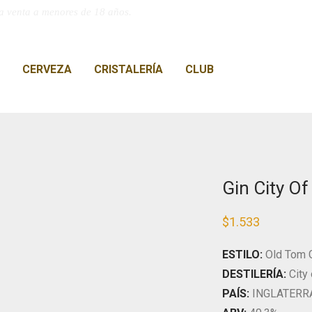
a venta a menores de 18 años.
CERVEZA
CRISTALERÍA
CLUB
Gin City O
$
1.533
ESTILO:
Old Tom 
DESTILERÍA:
City
PAÍS:
INGLATERR