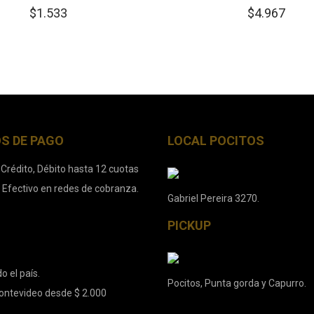
$
1.533
$
4.967
S DE PAGO
LOCAL POCITOS
 Crédito, Débito hasta 12 cuotas
. Efectivo en redes de cobranza.
Gabriel Pereira 3270.
PICKUP
o el país.
Pocitos, Punta gorda y Capurro.
ontevideo desde $ 2.000