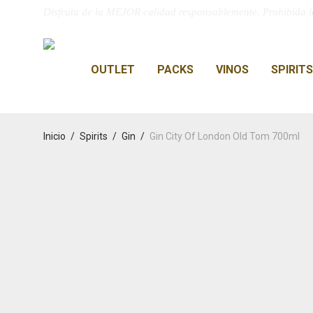
Disfruta de la MEJOR calidad responsablemente. Prohibida l
OUTLET
PACKS
VINOS
SPIRITS
Inicio
/
Spirits
/
Gin
/
Gin City Of London Old Tom 700ml