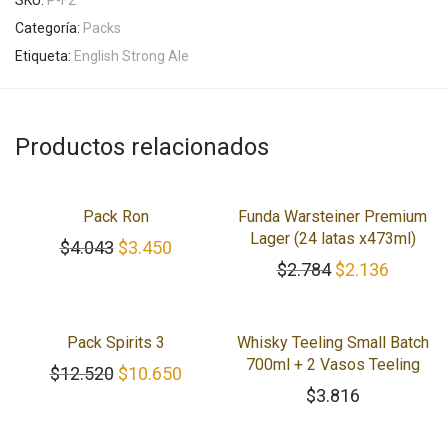
SKU:
P-F2
Categoría:
Packs
Etiqueta:
English Strong Ale
Productos relacionados
-
15
%
-
23
%
Pack Ron
Funda Warsteiner Premium
Lager (24 latas x473ml)
El precio original era: $4.043.
El precio actual es: $3.450.
$
4.043
$
3.450
El precio origi
El preci
$
2.784
$
2.136
-
15
%
Pack Spirits 3
Whisky Teeling Small Batch
700ml + 2 Vasos Teeling
El precio original era: $12.520.
El precio actual es: $10.650.
$
12.520
$
10.650
$
3.816