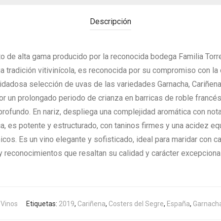
Descripción
into de alta gama producido por la reconocida bodega Familia Torr
 tradición vitivinícola, es reconocida por su compromiso con la c
uidadosa selección de uvas de las variedades Garnacha, Cariñena
por un prolongado periodo de crianza en barricas de roble franc
y profundo. En nariz, despliega una complejidad aromática con no
a, es potente y estructurado, con taninos firmes y una acidez eq
icos. Es un vino elegante y sofisticado, ideal para maridar con
 y reconocimientos que resaltan su calidad y carácter excepcional
,
Vinos
Etiquetas:
2019
,
Cariñena
,
Costers del Segre
,
España
,
Garnach