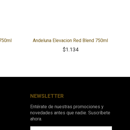
 750ml
Andeluna Elevacion Red Blend 750ml
$
1.134
NEWSLETTER
Entérate de nuestras promociones y
novedades antes que nadie. Suscríbete
ahora.