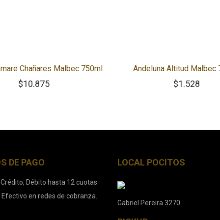
amare Chañares Malbec 750ml
Andeluna Altitud Malbec
$
10.875
$
1.528
S DE PAGO
LOCAL POCITOS
 Crédito, Débito hasta 12 cuotas
. Efectivo en redes de cobranza.
Gabriel Pereira 3270.