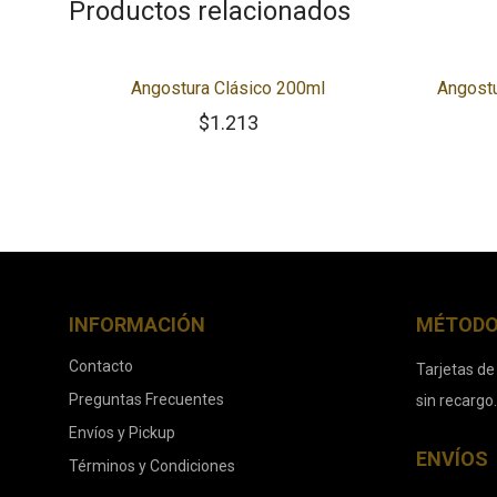
Productos relacionados
Angostura Clásico 200ml
Angostu
$
1.213
INFORMACIÓN
MÉTODO
Contacto
Tarjetas de
Preguntas Frecuentes
sin recargo
Envíos y Pickup
ENVÍOS
Términos y Condiciones