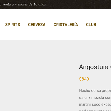
a venta a menores de 18 años.
SPIRITS
CERVEZA
CRISTALERÍA
CLUB
Angostura
$
840
Hecho de su propi
es una mezcla comp
martini seco excep