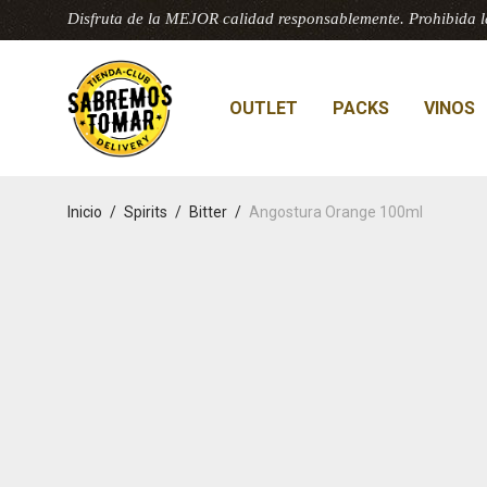
Disfruta de la MEJOR calidad responsablemente. Prohibida l
OUTLET
PACKS
VINOS
Inicio
/
Spirits
/
Bitter
/
Angostura Orange 100ml