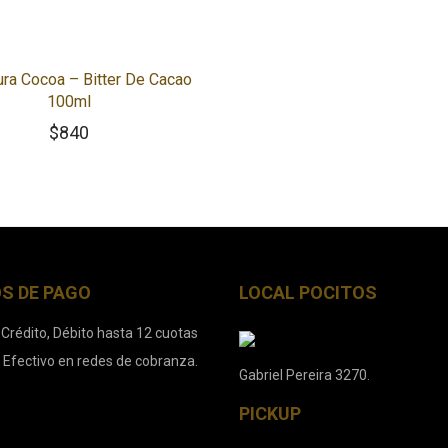
ra Cocoa – Bitter De Cacao
100ml
$
840
S DE PAGO
LOCAL POCITOS
 Crédito, Débito hasta 12 cuotas
. Efectivo en redes de cobranza.
Gabriel Pereira 3270.
PICKUP