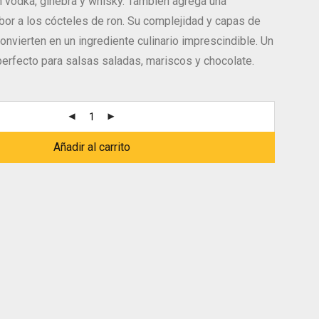
 vodka, ginebra y whisky. También agrega una
bor a los cócteles de ron. Su complejidad y capas de
onvierten en un ingrediente culinario imprescindible. Un
rfecto para salsas saladas, mariscos y chocolate.
Añadir al carrito