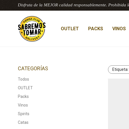
Disfruta de la MEJOR calidad responsablemente. Prohibida l
OUTLET
PACKS
VINOS
CATEGORÍAS
Etiqueta
Todos
OUTLET
Packs
Vinos
Spirits
Catas