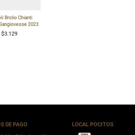
li Brolio Chianti
 Sangiovesse 2023
$
3.129
S DE PAGO
LOCAL POCITOS