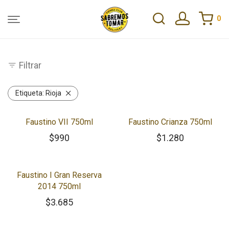
0
Filtrar
Etiqueta:
Rioja
Faustino VII 750ml
Faustino Crianza 750ml
$
990
$
1.280
Faustino I Gran Reserva
2014 750ml
$
3.685