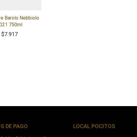
re Barolo Nebbiolo
021 750ml
$
7.917
S DE PAGO
LOCAL POCITOS