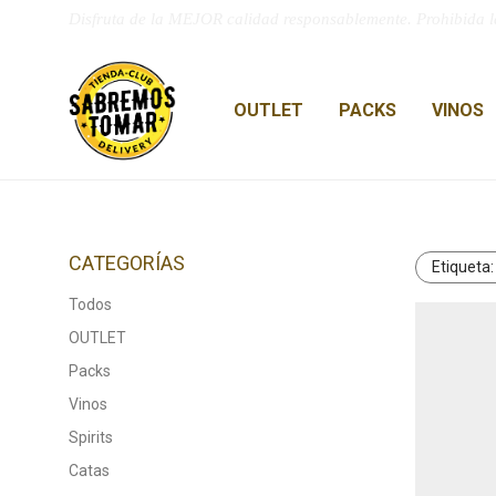
Disfruta de la MEJOR calidad responsablemente. Prohibida l
OUTLET
PACKS
VINOS
CATEGORÍAS
Etiqueta
Todos
OUTLET
Packs
Vinos
Spirits
Catas