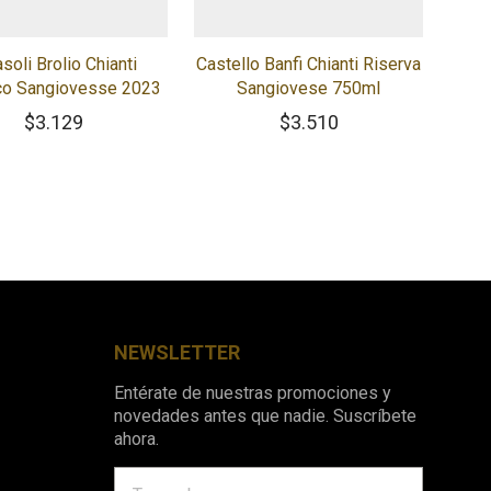
soli Brolio Chianti
Castello Banfi Chianti Riserva
co Sangiovesse 2023
Sangiovese 750ml
$
3.129
$
3.510
NEWSLETTER
Entérate de nuestras promociones y
novedades antes que nadie. Suscríbete
ahora.