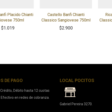
anfi Placido Chianti
Castello Banfi Chianti
Rica
iovese 750ml
Classico Sangiovese 750ml
Classi
$
1.019
$
2.900
S DE PAGO
LOCAL POCITOS
 Crédito, Débito hasta 12 cuotas
. Efectivo en redes de cobranza.
Gabriel Pereira 3270.