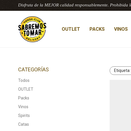
Disfruta de la MEJOR calidad responsablemente. Prohibida l
OUTLET
PACKS
VINOS
CATEGORÍAS
Etiqueta
Todos
OUTLET
Packs
Vinos
Spirits
Catas