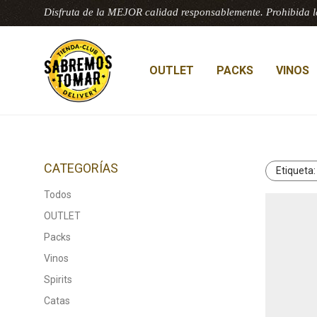
Disfruta de la MEJOR calidad responsablemente. Prohibida l
OUTLET
PACKS
VINOS
CATEGORÍAS
Etiqueta
Todos
OUTLET
Packs
Vinos
Spirits
Catas