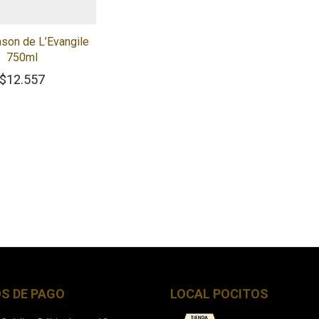
ason de L’Evangile
750ml
$
12.557
S DE PAGO
LOCAL POCITOS