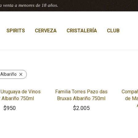
a venta a menores de 18 años.
SPIRITS
CERVEZA
CRISTALERÍA
CLUB
:
Albariño
Uruguaya de Vinos
Familia Torres Pazo das
Compañ
 Albariño 750ml
Bruxas Albariño 750ml
de Ma
$
950
$
2.005