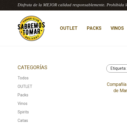
Disfruta de la MEJOR calidad responsablemente. Prohibida l
OUTLET
PACKS
VINOS
CATEGORÍAS
Etiqueta
Todos
Compañía 
OUTLET
de Mar
Packs
Vinos
Spirits
Catas