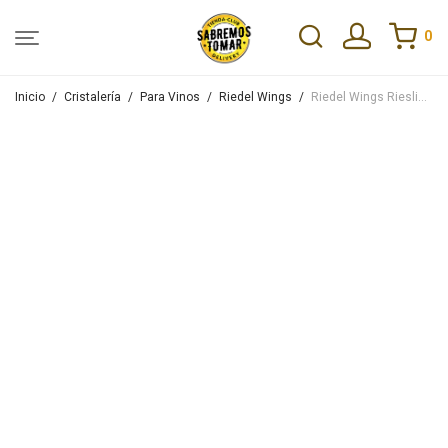
0
Inicio
/
Cristalería
/
Para Vinos
/
Riedel Wings
/
Riedel Wings Riesling Single Pack