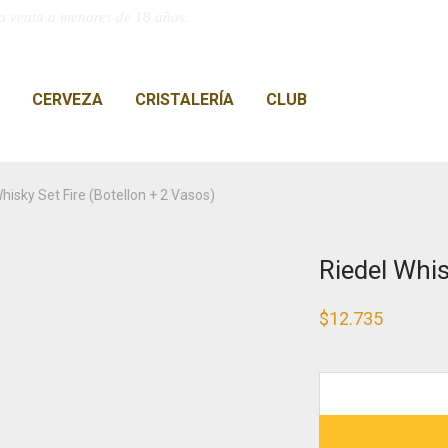
a venta a menores de 18 años.
CERVEZA
CRISTALERÍA
CLUB
hisky Set Fire (Botellon + 2 Vasos)
Riedel Whis
$
12.735