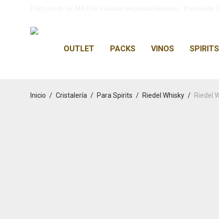
Disfruta de la MEJOR calidad responsablemente. Prohibida l
OUTLET
PACKS
VINOS
SPIRITS
Inicio
/
Cristalería
/
Para Spirits
/
Riedel Whisky
/
Riedel W