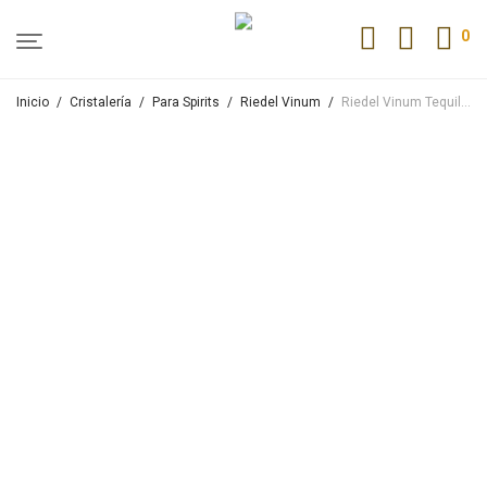
0
Inicio
/
Cristalería
/
Para Spirits
/
Riedel Vinum
/
Riedel Vinum Tequila Pack 2 unid