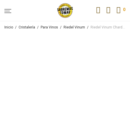
0
Inicio
/
Cristalería
/
Para Vinos
/
Riedel Vinum
/
Riedel Vinum Chardonnay-Viognier Pack X2