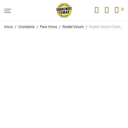
0
Inicio
/
Cristalería
/
Para Vinos
/
Riedel Vinum
/
Riedel Vinum Champagne Prestige Cuvee Pack X2