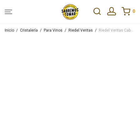
0
Inicio
/
Cristalería
/
Para Vinos
/
Riedel Veritas
/
Riedel Veritas Cabernet-Merlot Pack X2