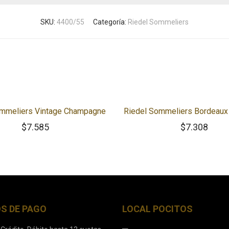
SKU:
4400/55
Categoría:
Riedel Sommeliers
ommeliers Vintage Champagne
Riedel Sommeliers Bordeaux
$
7.585
$
7.308
S DE PAGO
LOCAL POCITOS