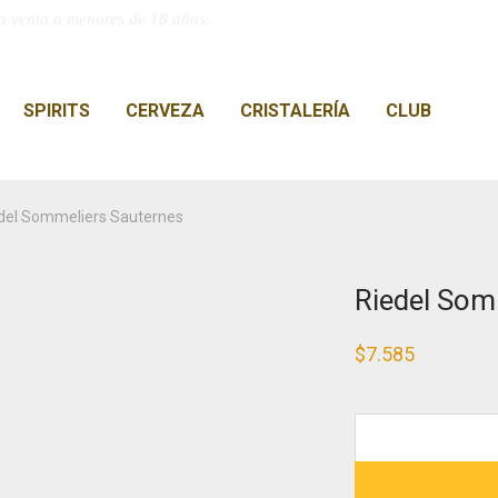
a venta a menores de 18 años.
SPIRITS
CERVEZA
CRISTALERÍA
CLUB
del Sommeliers Sauternes
Riedel Som
$
7.585