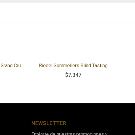
 Grand Cru
Riedel Sommeliers Blind Tasting
$
7.347
NEWSLETTER
Entérate de nuestras promociones y