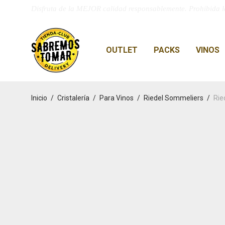
Disfruta de la MEJOR calidad responsablemente. Prohibida l
OUTLET
PACKS
VINOS
Inicio
/
Cristalería
/
Para Vinos
/
Riedel Sommeliers
/
Rie