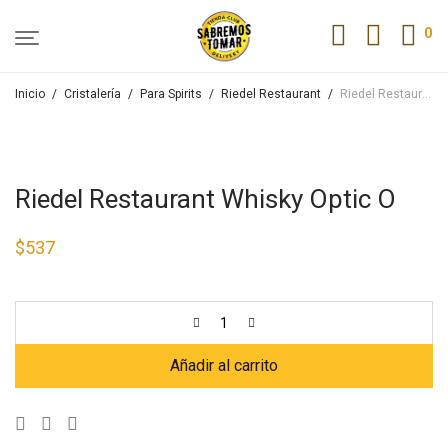
0
Inicio
/
Cristalería
/
Para Spirits
/
Riedel Restaurant
/
Riedel Restaurant Whisky Optic O
Riedel Restaurant Whisky Optic O
$
537
Añadir al carrito