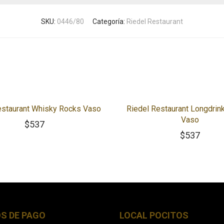
SKU:
0446/80
Categoría:
Riedel Restaurant
estaurant Whisky Rocks Vaso
Riedel Restaurant Longdrin
Vaso
$
537
$
537
S DE PAGO
LOCAL POCITOS