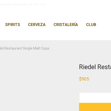
a venta a menores de 18 años.
SPIRITS
CERVEZA
CRISTALERÍA
CLUB
del Restaurant Single Malt Copa
Riedel Res
$
905