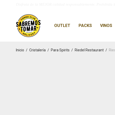
Disfruta de la MEJOR calidad responsablemente. Prohibida l
OUTLET
PACKS
VINOS
Inicio
/
Cristalería
/
Para Spirits
/
Riedel Restaurant
/
Rie