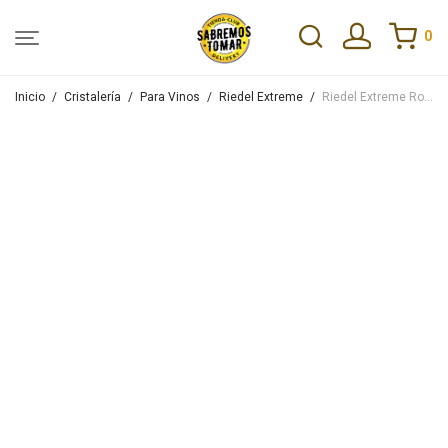
0
Inicio
/
Cristalería
/
Para Vinos
/
Riedel Extreme
/
Riedel Extreme Rose Champagne Pack X2