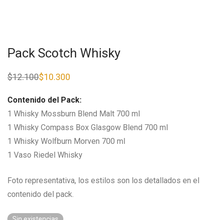
Pack Scotch Whisky
$
12.100
$
10.300
El
El
precio
precio
original
actual
Contenido del Pack:
era:
es:
$12.100.
$10.300.
1 Whisky Mossburn Blend Malt 700 ml
1 Whisky Compass Box Glasgow Blend 700 ml
1 Whisky Wolfburn Morven 700 ml
1 Vaso Riedel Whisky
Foto representativa, los estilos son los detallados en el
contenido del pack.
Sin existencias