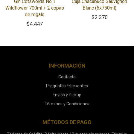
Gin Cotswolds No.1
Caja Chacabuco Sauvignon
Wildflower 700ml + 2 copas
Blanc (6x750ml)
de regalo
$
2.370
$
4.447
INFORMACIÓN
Contacto
Preguntas Frecuentes
Envíos y Pickup
Términos y Condiciones
MÉTODOS DE PAGO