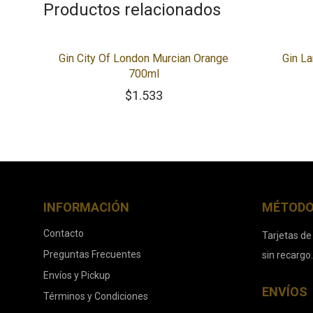
Productos relacionados
Gin City Of London Murcian Orange
Gin L
700ml
$
1.533
INFORMACIÓN
MÉTODO
Contacto
Tarjetas de
Preguntas Frecuentes
sin recargo
Envíos y Pickup
ENVÍOS
Términos y Condiciones