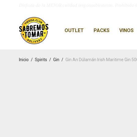
Disfruta de la MEJOR calidad responsablemente. Prohibida l
OUTLET
PACKS
VINOS
Inicio
/
Spirits
/
Gin
/
Gin An Dúlamán Irish Maritime Gin 5