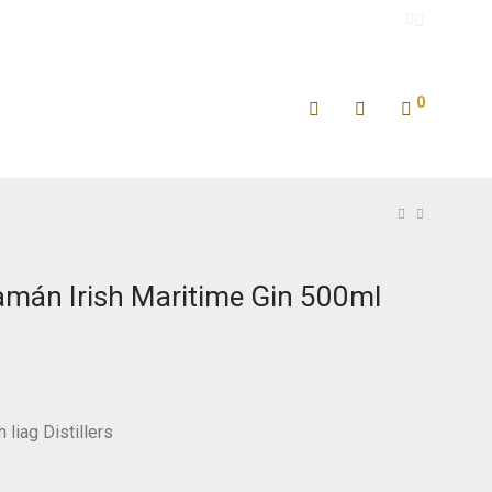
0
amán Irish Maritime Gin 500ml
 liag Distillers