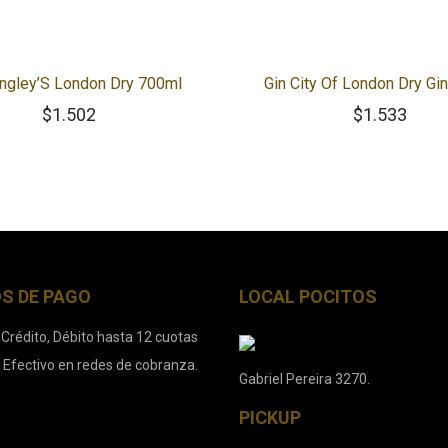
angley’S London Dry 700ml
Gin City Of London Dry Gi
$
1.502
$
1.533
S DE PAGO
LOCAL POCITOS
 Crédito, Débito hasta 12 cuotas
. Efectivo en redes de cobranza.
Gabriel Pereira 3270.
PICKUP