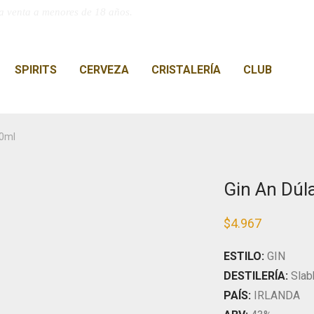
a venta a menores de 18 años.
SPIRITS
CERVEZA
CRISTALERÍA
CLUB
00ml
Gin An Dúl
$
4.967
ESTILO:
GIN
DESTILERÍA:
Slabh
PAÍS:
IRLANDA