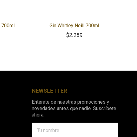
n 700ml
Gin Whitley Neill 700ml
$
2.289
NEWSLETTER
Entérate de nuestras promociones y
novedades antes que nadie. Suscríbete
ahora.