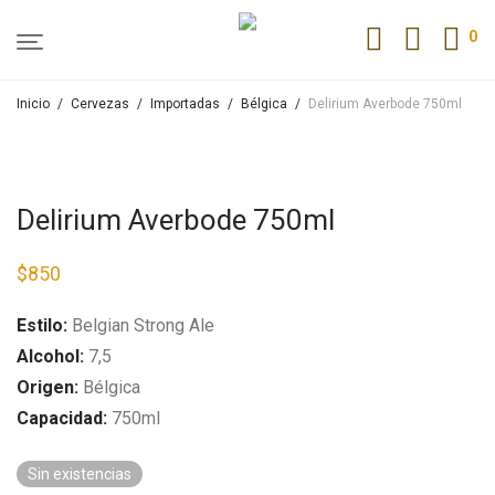
0
Inicio
/
Cervezas
/
Importadas
/
Bélgica
/
Delirium Averbode 750ml
Delirium Averbode 750ml
$
850
Estilo:
Belgian Strong Ale
Alcohol:
7,5
Origen:
Bélgica
Capacidad:
750ml
Sin existencias